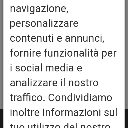
navigazione,
personalizzare
SPECIAL MICRO PERF
contenuti e annunci,
Quantita':
fornire funzionalità per
i social media e
Spessore:
analizzare il nostro
AGGIUNGI AL CARRELLO
traffico. Condividiamo
inoltre informazioni sul
tuo utilizzo del nostro