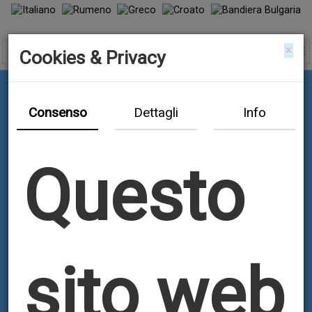
×
Cookies & Privacy
Consenso
Dettagli
Info
Questo
sito web