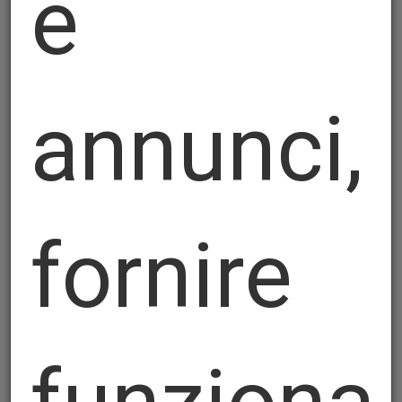
e
annunci,
fornire
Cordonatori speciali