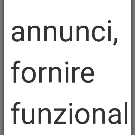
annunci,
fornire
E+S Curved Crease
funzional