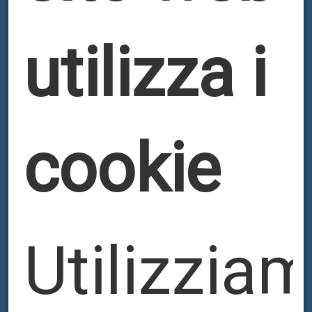
utilizza i
cookie
Utilizzia
CORDONATORI
ESSMANN