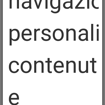
navigazio
personali
contenuti
E+S
e