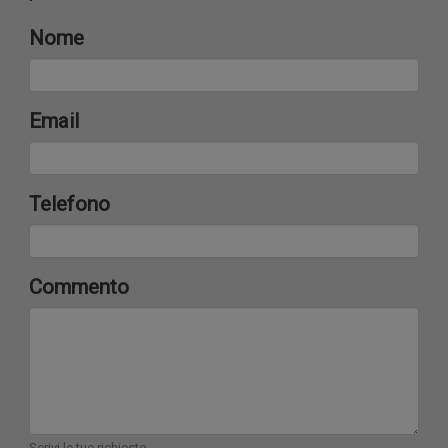
Nome
inoltre
Email
Telefono
informazi
Commento
sul tuo
Scrivi le tue richieste