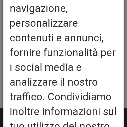
navigazione,
personalizzare
Zipper Rotary
contenuti e annunci,
Quantita':
fornire funzionalità per
i social media e
Spessore:
analizzare il nostro
AGGIUNGI AL CARRELLO
traffico. Condividiamo
inoltre informazioni sul
tuo utilizzo del nostro