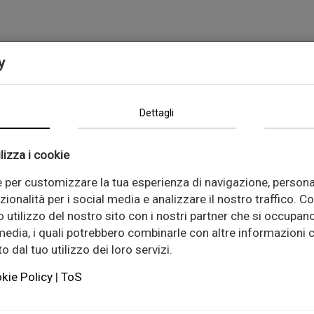
MACCHINARI
NEWS
CHI SIAMO
CONTATT
y
Dettagli
lizza i cookie
e per customizzare la tua esperienza di navigazione, persona
zionalità per i social media e analizzare il nostro traffico. C
 utilizzo del nostro sito con i nostri partner che si occupano
 media, i quali potrebbero combinarle con altre informazioni c
 dal tuo utilizzo dei loro servizi.
kie Policy
|
ToS