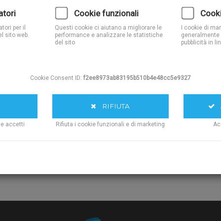
P-TEK
atori
Cookie funzionali
Cooki
Quantita':
Spessor
ori per il
Questi cookie ci aiutano a migliorare le
I cookie di ma
l sito web.
performance e analizzare le statistiche
generalmente 
del sito
pubblicità in li
AGG
Cookie Consent ID:
f2ee8973ab83195b510b4e48cc5e9327
RIFIUTA
A
ie accetti
Rifiuta i cookie funzionali e di marketing
Ac