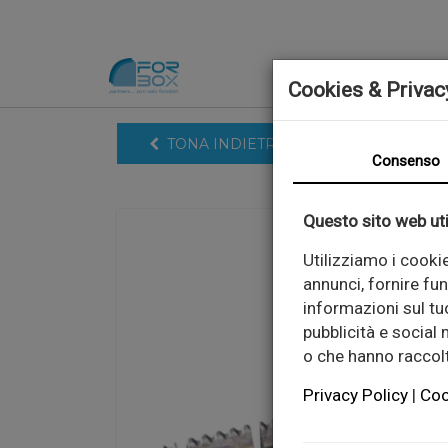
HOME
PRODOTTI
Cookies & Privac
TONA INDIETRO
Consenso
Questo sito web uti
Utilizziamo i cooki
annunci, fornire fun
informazioni sul tuo
pubblicità e social
o che hanno raccolto
Privacy Policy
|
Coo