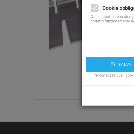
Cookie obblig
Questi cookie sono obbligat
corretto funzionamento de
SALVA
Personalizza quali cook