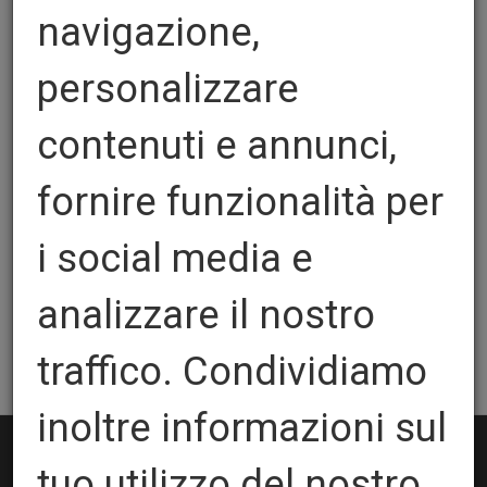
navigazione,
personalizzare
E+S
contenuti e annunci,
Quantita':
fornire funzionalità per
i social media e
Spessore:
analizzare il nostro
AGGIUNGI AL CARRELLO
traffico. Condividiamo
inoltre informazioni sul
tuo utilizzo del nostro