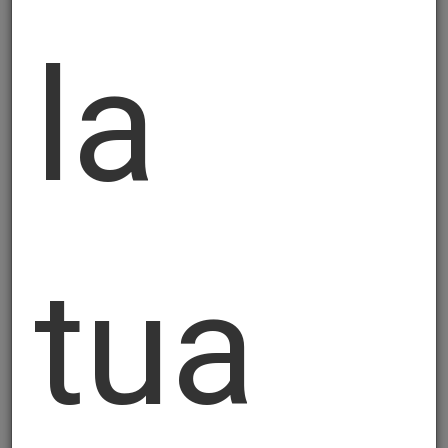
Il trattamento dei Suoi dati personali, per le
la
finalità sopra descritte, potrà essere
effettuato soltanto con il suo consenso. Il
conferimento dei Suoi dati personali per le
finalità sopra indicate è facoltativo, ma in
difetto non sarà possibile dare esecuzione
al contratto.
4. Modalità del trattamento
tua
Il trattamento dei dati personali avverrà
secondo i principi di correttezza, liceità,
trasparenza, indispensabilità e non
eccedenza rispetto alle finalità per le quali
sono raccolti, tramite supporti e strumenti
informatici, manuali e/o telematici, con