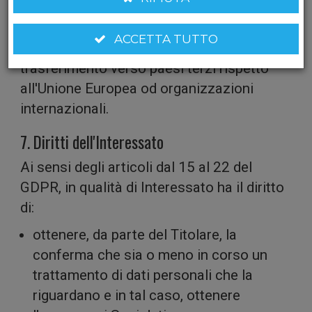
legge, contrattuali, amministrativi, contabili
e fiscali.
annun
ACCETTA TUTTO
I dati personali non saranno oggetto di
trasferimento verso paesi terzi rispetto
all'Unione Europea od organizzazioni
internazionali.
7. Diritti dell'Interessato
Ai sensi degli articoli dal 15 al 22 del
fornir
GDPR, in qualità di Interessato ha il diritto
di:
ottenere, da parte del Titolare, la
conferma che sia o meno in corso un
trattamento di dati personali che la
riguardano e in tal caso, ottenere