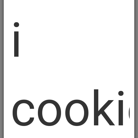
Lettera a), GDPR, è il consenso che
i
l'interessato ha espresso al trattamento
dei propri dati personali per le finalità di cui
sopra, nonché, sempre ai sensi dell'art. 6,
comma 1, Lettera b), GDPR, è
rappresentata dalla necessità di trattare i
dati per l'esecuzione di un contratto di cui
l'interessato è parte o per l'esecuzione di
misure precontrattuali adottate su
cooki
richiesta dello stesso e, ancora, ai sensi
dell'art. 6, comma 1, Lettera c), GDPR, per
adempiere ad un obbligo legale al quale è
soggetto il titolare del trattamento.
Il trattamento è inoltre necessario per il
perseguimento del legittimo interesse del