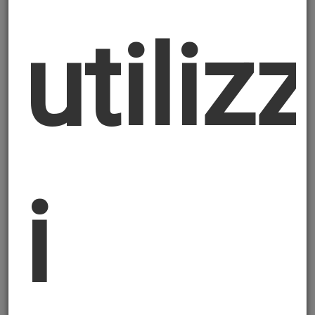
Titolare del Trattamento dei Dati è il
utiliz
soggetto indicato all'inizio di questa
informativa
1. Dati personali oggetto del trattamento
I Suoi dati personali saranno trattati
nell'ambito della normale attività del
Titolare, sia nella fase precontrattuale che
nella fase di sottoscrizione ed esecuzione
i
del contratto; saranno trattati per le finalità
strettamente connesse e strumentali alla
gestione ed esecuzione del rapporto
precontrattuale e/o contrattuale, nonché di
adempimento ad obblighi normativi,
regolamentari, imposti dall'Autorità.