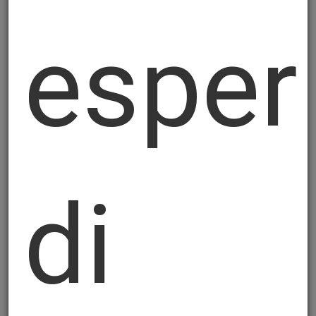
modalità atte a garantirne la riservatezza e
esper
sicurezza.
La disponibilità, la gestione, l'accesso, la
conservazione e la fruibilità dei dati è
garantita dall'adozione di misure tecniche
e organizzative per assicurare idonei livelli
di sicurezza ai sensi degli artt. 25 e 32 del
GDPR, nonché, in relazione alle specifiche
finalità di trattamento individuate dalla
di
normativa applicabile.
5. Conservazione dei dati personali
I dati personali saranno conservati solo
per il tempo necessario ai fini per cui sono
raccolti, rispettando il principio di