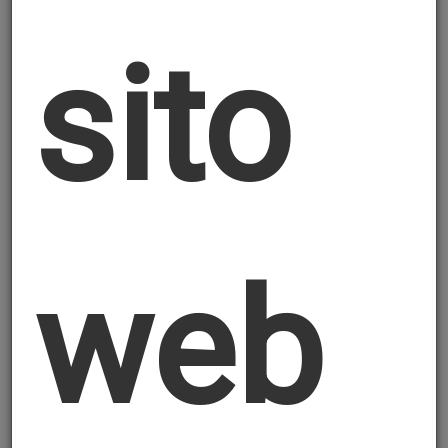
INFORMATIVA RELATIVA AL
sito
TRATTAMENTO DEI DATI
PERSONALI AI SENSI
DELL'ART. 13 REGOLAMENTO
(UE) 2016/679 (GDPR)
Ai sensi dell'art. 13 del Regolamento (UE)
web
2016/679 (“GDPR”) e della normativa
europea e nazionale, ivi compreso il
Decreto Legislativo n. 196/2003, come
modificato dal Decreto Legislativo n.
101/2018 (di seguito, “Codice Privacy”)
(“Normativa Privacy Applicabile”) il