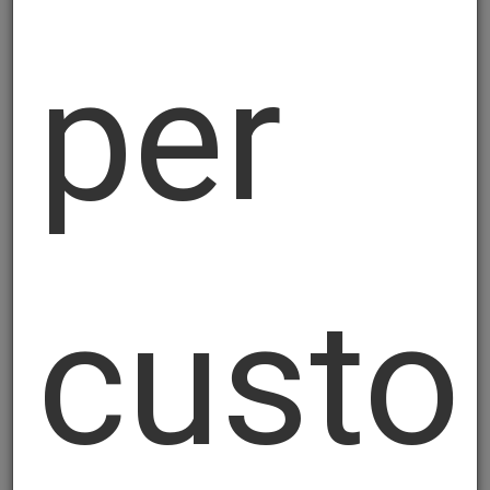
titolare del trattamento di rispettare le
per
obbligazioni contrattuali sottoscritte tra le
parti. La finalità del trattamento è quella di
gestire e processare l'ordine, oltre che alla
spedizione dello stesso, dando così
esecuzione al contratto nonché
all'assistenza successiva alla vendita. Le
ricordiamo che avrà sempre la possibilità
di cancellare la Sua iscrizione attraverso il
custo
link “cancella iscrizione” in calce alla
newsletter, revocando così il consenso
prestato senza pregiudicare la liceità del
trattamento effettuato in precedenza.
3. Natura del conferimento dei dati e
conseguenze dell'eventuale rifiuto