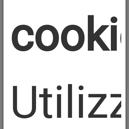
Il trattamento è finalizzato all'attivazione
del portale/sito web indicato in testa alla
cooki
presente informativa e al conseguente
invio delle newsletters informative
distribuite a mezzo e-mail - in automatico
e gratuitamente - a quanti fanno richiesta
di riceverla compilando il form presente
nel sito web sopra indicato, nonché
operato per le seguenti finalità: a)
esecuzione degli adempimenti contrattuali
Utili
e/o di misure precontrattuali; b)
assolvimento di eventuali obblighi di legge;
c) vendita di prodotti e/o erogazione di
servizi tramite e-commerce; d) marketing e
profilazione. La base giuridica del
trattamento, ai sensi dell'art. 6, comma 1,