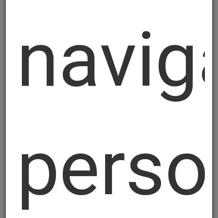
minimizzazione di cui all'articolo 5, comma
1, lettera c) del GDPR, nonché in
navig
esecuzione degli obblighi di legge cui è
tenuto il Titolare.
In particolare, gli stessi verranno
conservati per tutta la durata del rapporto
e, successivamente, per l'adempimento
degli obblighi di legge (ad esempio,
obblighi fiscali) e per gli interessi legittimi
perso
del Titolare.
6. Ambito di comunicazione dei dati personali
I dati personali non saranno oggetto di
diffusione, fatta salva l'ipotesi in cui la
comunicazione o diffusione sia richiesta,