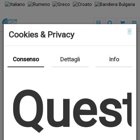
×
Cookies & Privacy
Titolare del trattamento
Consenso
Dettagli
Info
FOR BOX SRL
via Lirone 2 20068 Peschiera Borromeo -
Quest
C.F. / P. IVA:
08969810962
Email:
info@forboxsrl.com
-
PEC:
forbox-
srl@legalmail.it
-
Telefono:
02 49751167